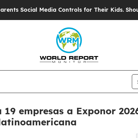
ial Media Controls for Their Kids. Should the US?
va 19 empresas a Exponor 2026
 latinoamericana