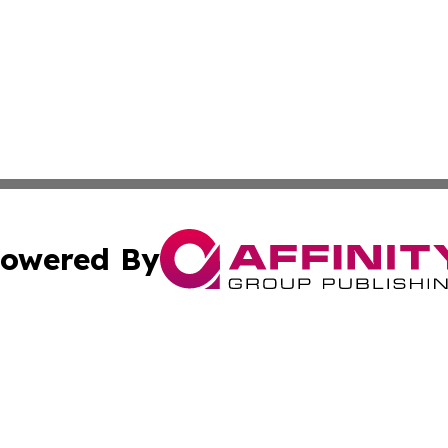
owered By
ubmit Press Release
Terms & Conditions
Copyright/DMCA
 Inc. dba Affinity Group Publishing & World Report Monito
Cookie Settings / Your Privacy Choices