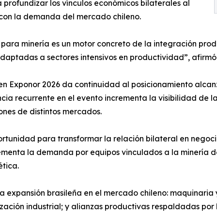
 profundizar los vínculos económicos bilaterales al
l con la demanda del mercado chileno.
para minería es un motor concreto de la integración produ
adaptadas a sectores intensivos en productividad”, afirmó
en Exponor 2026 da continuidad al posicionamiento alcanz
ncia recurrente en el evento incrementa la visibilidad de 
ones de distintos mercados.
rtunidad para transformar la relación bilateral en negoci
enta la demanda por equipos vinculados a la minería del 
ética.
a la expansión brasileña en el mercado chileno: maquinar
ización industrial; y alianzas productivas respaldadas p