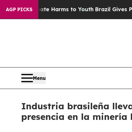
to Abate Harms to Youth
Brazil Gives Parents Soc
AGP PICKS
Menu
Industria brasileña lle
presencia en la minería