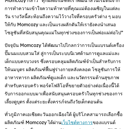
Momcozy กล่าว “ทุกผลิตภัณฑ์ที่เราพัฒนาล้วนเริ่มต้นจาก
การทำความเข้าใจความท้าทายที่คุณแม่ต้องเผชิญในแต่ละ
วัน รางวัลนี้สะท้อนถึงความไว้วางใจที่ครอบครัวต่าง ๆ มอบ
ให้กับ Momcozy และเป็นแรงผลักดันให้เรายังคงนำเสนอ
โซลูชันที่สนับสนุนคุณแม่ในทุกช่วงของการเป็นพ่อแม่ต่อไป”
ปัจจุบัน Momcozy ได้พัฒนาไปไกลกว่าการเป็นแบรนด์เครื่อง
ปั๊มนมแบบสวมใส่ สู่การเป็นระบบนิเวศด้านการดูแลแม่และ
เด็กแบบครบวงจร ซึ่งครอบคลุมผลิตภัณฑ์จำเป็นสำหรับการ
ให้นมบุตร ผลิตภัณฑ์ฟื้นฟูร่างกายหลังคลอด โซลูชันการให้
อาหารทารก ผลิตภัณฑ์ดูแลเด็ก และนวัตกรรมด้านสุขภาพ
สำหรับครอบครัว พอร์ตโฟลิโอที่ขยายตัวอย่างต่อเนื่องนี้ได้
รับการออกแบบมาเพื่อสนับสนุนครอบครัวในทุกช่วงของการ
เลี้ยงดูบุตร ตั้งแต่ระยะตั้งครรภ์จนถึงวัยเด็กตอนต้น
ทั่วภูมิภาคเอเชียตะวันออกเฉียงใต้ ผู้บริโภคสามารถเลือกซื้อ
ผลิตภัณฑ์ Momcozy ได้ผ่าน
เว็บไซต์ทางการ
ของแบรนด์