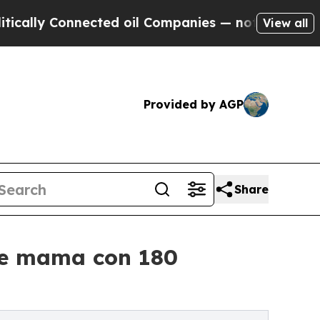
 Connected oil Companies — not Taxpayers — the 
View all
Provided by AGP
Share
de mama con 180