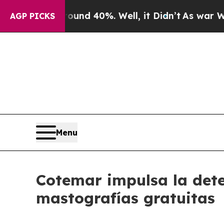
r Around 40%. Well, it Didn’t
As war With Iran
AGP PICKS
Menu
Cotemar impulsa la det
mastografías gratuitas